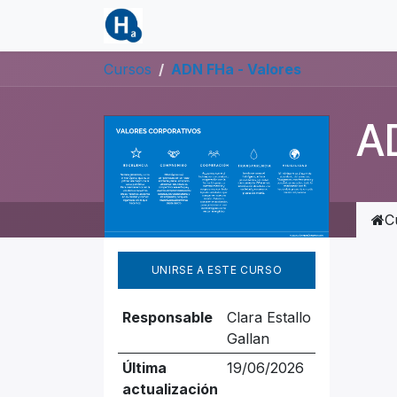
IR AL CONTENIDO
Inicio
H2OME
Trabajos
Traba
Cursos
ADN FHa - Valores
AD
C
UNIRSE A ESTE CURSO
Responsable
Clara Estallo
Gallan
Última
19/06/2026
actualización