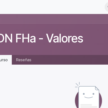
ja con nosotros
N FHa - Valores
urso
Reseñas